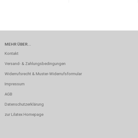
MEHR ÜBER...
Kontakt
Versand- & Zahlungsbedingungen
Widerrufsrecht & Muster-Widerrufsformular
Impressum
AGB
Datenschutzerklärung
zur Lilatex Homepage