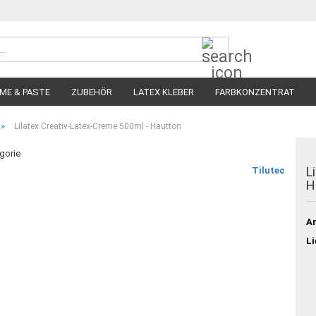
Suche...
ME & PASTE
ZUBEHÖR
LATEX KLEBER
FARBKONZENTRAT
»
Lilatex Creativ-Latex-Creme 500ml - Hautton
egorie
L
Tilutec
H
Ar
Li