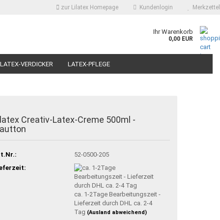
zur Lilatex Homepage
Kundenlogin
Merkzettel
Ihr Warenkorb
0,00 EUR
LATEX-VERDICKER
LATEX-PFLEGE
CONTENTSEITE
KONTAKT
ÜBER UNS
ilatex Creativ-Latex-Creme 500ml -
autton
t.Nr.:
52-0500-205
eferzeit:
ca. 1-2Tage Bearbeitungszeit -
Lieferzeit durch DHL ca. 2-4
Tag
(Ausland abweichend)