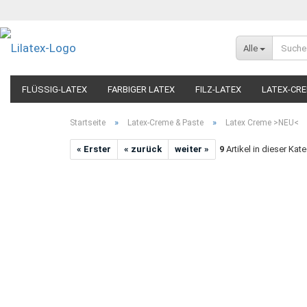
Alle
FLÜSSIG-LATEX
FARBIGER LATEX
FILZ-LATEX
LATEX-CRE
ARTIKEL NACH ANWENDUNG
»
»
Startseite
Latex-Creme & Paste
Latex Creme >NEU<
« Erster
« zurück
weiter »
9
Artikel in dieser Kat