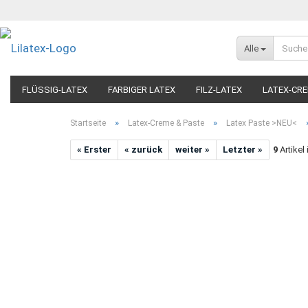
Alle
FLÜSSIG-LATEX
FARBIGER LATEX
FILZ-LATEX
LATEX-CRE
ARTIKEL NACH ANWENDUNG
»
»
Startseite
Latex-Creme & Paste
Latex Paste >NEU<
« Erster
« zurück
weiter »
Letzter »
9
Artikel