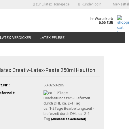
zur Lilatex Homepage
Kundenlogin
Merkzettel
Ihr Warenkorb
0,00 EUR
LATEX-VERDICKER
LATEX-PFLEGE
CONTENTSEITE
KONTAKT
ÜBER UNS
ilatex Creativ-Latex-Paste 250ml Hautton
t.Nr.:
50-0250-205
eferzeit:
ca. 1-2Tage Bearbeitungszeit -
Lieferzeit durch DHL ca. 2-4
Tag
(Ausland abweichend)