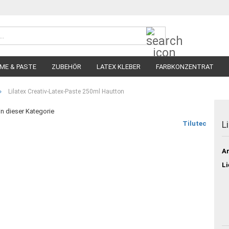
Suche...
ME & PASTE
ZUBEHÖR
LATEX KLEBER
FARBKONZENTRAT
»
Lilatex Creativ-Latex-Paste 250ml Hautton
 in dieser Kategorie
L
Tilutec
Ar
Li