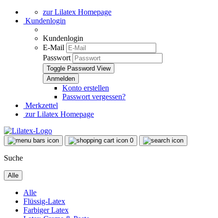
zur Lilatex Homepage
Kundenlogin
Kundenlogin
E-Mail
Passwort
Toggle Password View
Konto erstellen
Passwort vergessen?
Merkzettel
zur Lilatex Homepage
0
Suche
Alle
Alle
Flüssig-Latex
Farbiger Latex