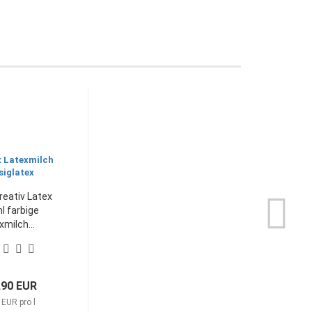
Creativ Latex
l farbige
xmilch...
,90 EUR
 EUR pro l