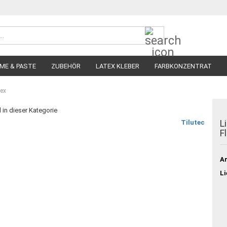
Suche...
ME & PASTE
ZUBEHÖR
LATEX KLEBER
FARBKONZENTRAT
tex
l in dieser Kategorie
L
Tilutec
F
Ar
Li