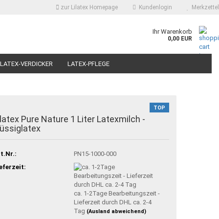
zur Lilatex Homepage
Kundenlogin
Merkzettel
Ihr Warenkorb
0,00 EUR
LATEX-VERDICKER
LATEX-PFLEGE
CONTENTSEITE
KONTAKT
ÜBER UNS
TOP
ilatex Pure Nature 1 Liter Latexmilch -
lüssiglatex
t.Nr.:
PN15-1000-000
eferzeit:
ca. 1-2Tage Bearbeitungszeit -
Lieferzeit durch DHL ca. 2-4
Tag
(Ausland abweichend)