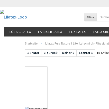
Alle
FLÜSSIG-LATEX
FARBIGER LATEX
FILZ-LATEX
LATEX-CRE
ARTIKEL NACH ANWENDUNG
»
Startseite
Lilatex Pure Nature 1 Liter Latexmilch - Flüssigla
« Erster
« zurück
weiter »
Letzter »
10
Artike