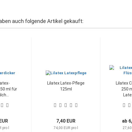
haben auch folgende Artikel gekauft:
Latex-
Lilatex Latex-Pflege
Lilatex 
250 ml für
125ml
250 m
ch...
Late
 EUR
7,40 EUR
ab 6
 pro l
74,00 EUR pro l
27,60