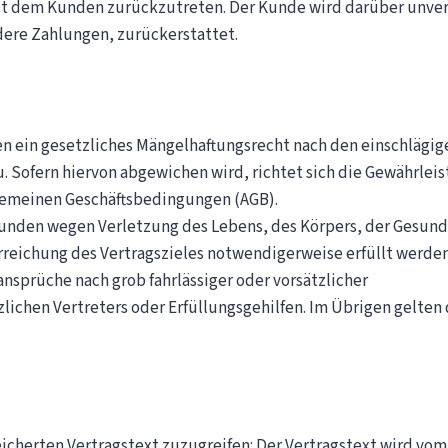
mit dem Kunden zurückzutreten. Der Kunde wird darüber unve
ere Zahlungen, zurückerstattet.
n ein gesetzliches Mängelhaftungsrecht nach den einschlägig
. Sofern hiervon abgewichen wird, richtet sich die Gewährlei
lgemeinen Geschäftsbedingungen (AGB).
Kunden wegen Verletzung des Lebens, des Körpers, der Gesund
Erreichung des Vertragszieles notwendigerweise erfüllt werde
ansprüche nach grob fahrlässiger oder vorsätzlicher
zlichen Vertreters oder Erfüllungsgehilfen. Im Übrigen gelten
icherten Vertragstext zuzugreifen: Der Vertragstext wird vom