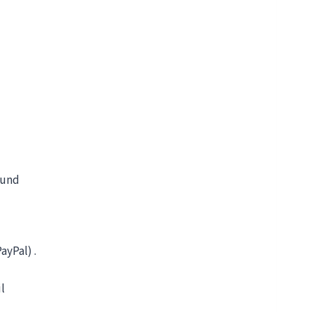
 und
yPal) .
l