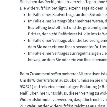
Sie haben das Recht, binnen vierzehn Tagen ohne 
Die Widerrufsfrist beträgt vierzehn Tage ab dem T
Im Falle eines Kaufvertrags: an dem Sie oder 
Im Falle eines Vertrags über mehrere Waren, 
Bestellung bestellt hat und die getrennt gel
Dritter, der nicht Beförderer ist, die letzte 
Im Falle eines Vertrags über die Lieferung e
dem Sie oder ein von Ihnen benannter Dritter,
Im Falle eines Vertrages zur regelmäßigen Li
hinweg: an dem Sie oder ein von Ihnen benannt
Beim Zusammentreffen mehrerer Alternativen ist 
Um Ihr Widerrufsrecht auszuüben, müssen Sie uns (
962672 ) mittels einer eindeutigen Erklärung (z.B. e
Mail) über Ihren Entschluss, diesen Vertrag zu wi
Widerrufsformular verwenden, das jedoch nicht vo
Zur Wahrung der Widerrufsfrist reicht es aus, dass