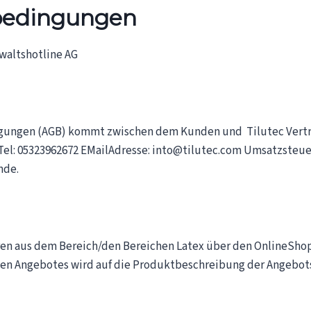
bedingungen
waltshotline AG
ngungen (AGB) kommt zwischen dem Kunden und Tilutec Vertre
d Tel: 05323­962672 E­Mail­Adresse: into@tilutec.com Umsatzste
nde.
ren aus dem Bereich/den Bereichen Latex über den Online­Sho
igen Angebotes wird auf die Produktbeschreibung der Angebot