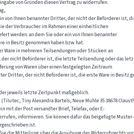
Angabe von Gründen diesen Vertrag zu widerrufen.
ag,
ein von Ihnen benannter Dritter, der nicht der Beförderer ist, 
die der Verbraucher im Rahmen einer einheitlichen
iefert werden: an dem Sie oder ein von Ihnen benannter
Ware in Besitz genommen haben bzw. hat.
iner Ware in mehreren Teilsendungen oder Stücken: an
 der nicht Beförderer ist, die letzte Teilsendung oder das le
eferung von Waren über einen festgelegten Zeitraum
er Dritter, der nicht Beförderer ist, die erste Ware in Besitz
der jeweils letzte Zeitpunkt maßgeblich.
Tilutec, Tiny Alexandra Bartels, Neue Mühle 3­5 38678 Claustha
in mit der Post versandter Brief, Telefax, oder E­
derrufen, informieren. Sie können dafür das beigefügte Muster­
rgeschrieben ist.
 Sie die Mitteilung über die Ausübung des Widerrufsrechts vor