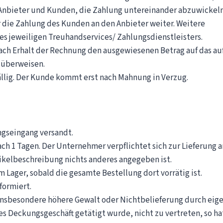
 Anbieter und Kunden, die Zahlung untereinander abzuwickeln
r die Zahlung des Kunden an den Anbieter weiter. Weitere
des jeweiligen Treuhandservices/ Zahlungsdienstleisters.
nach Erhalt der Rechnung den ausgewiesenen Betrag auf das au
 überweisen.
llig. Der Kunde kommt erst nach Mahnung in Verzug.
gseingang versandt.
ach 1 Tagen. Der Unternehmer verpflichtet sich zur Lieferung
rtikelbeschreibung nichts anderes angegeben ist.
 Lager, sobald die gesamte Bestellung dort vorrätig ist.
ormiert.
, insbesondere höhere Gewalt oder Nichtbelieferung durch eig
s Deckungsgeschäft getätigt wurde, nicht zu vertreten, so ha