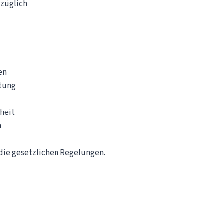
rzüglich
en
stung
heit
n
 die gesetzlichen Regelungen.