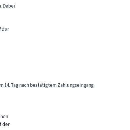
. Dabei
f der
 am 14. Tag nach bestätigtem Zahlungseingang.
enen
t der