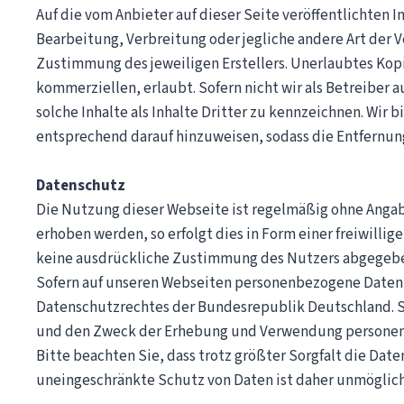
Auf die vom Anbieter auf dieser Seite veröffentlichten 
Bearbeitung, Verbreitung oder jegliche andere Art der 
Zustimmung des jeweiligen Erstellers. Unerlaubtes Kopie
kommerziellen, erlaubt. Sofern nicht wir als Betreiber a
solche Inhalte als Inhalte Dritter zu kennzeichnen. Wir b
entsprechend darauf hinzuweisen, sodass die Entfernun
Datenschutz
Die Nutzung dieser Webseite ist regelmäßig ohne Anga
erhoben werden, so erfolgt dies in Form einer freiwilli
keine ausdrückliche Zustimmung des Nutzers abgegeb
Sofern auf unseren Webseiten personenbezogene Daten 
Datenschutzrechtes der Bundesrepublik Deutschland. S
und den Zweck der Erhebung und Verwendung persone
Bitte beachten Sie, dass trotz größter Sorgfalt die Date
uneingeschränkte Schutz von Daten ist daher unmöglich